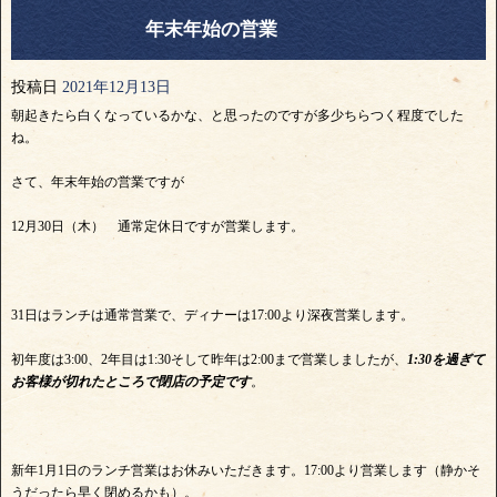
年末年始の営業
投稿日
2021年12月13日
朝起きたら白くなっているかな、と思ったのですが多少ちらつく程度でした
ね。
さて、年末年始の営業ですが
12月30日（木） 通常定休日ですが営業します。
31日はランチは通常営業で、ディナーは17:00より深夜営業します。
初年度は3:00、2年目は1:30そして昨年は2:00まで営業しましたが、
1:30を過ぎて
お客様が切れたところで閉店の予定です
。
新年1月1日のランチ営業はお休みいただきます。17:00より営業します（静かそ
うだったら早く閉めるかも）。